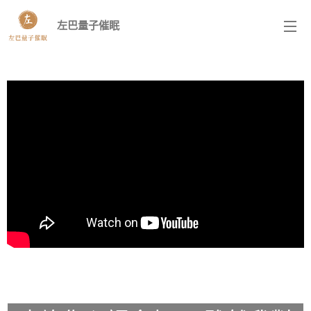
左巴量子催眠